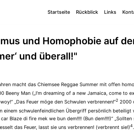
Startseite
Rückblick
Links
Kont
smus und Homophobie auf d
r‘ und überall!"
Jahren macht das Chiemsee Reggae Summer mit offen homo
 Beeny Man („I‘m dreaming of a new Jamaica, come to exe
2
 bwoy!“ „Das Feuer möge den Schwulen verbrennen!“
2000 u
n einem schwulenfeindlichen Übergriff persönlich beteiligt
car Blaze di fire mek we bun dem!!!! (Bun dem!!!!)“ „Sollte
4
sselt das Feuer, lasst sie uns verbrennen! (verbrennt sie!)
.