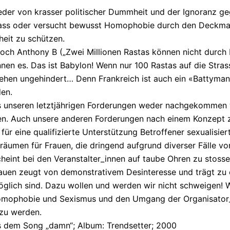
der von krasser politischer Dummheit und der Ignoranz g
s oder versucht bewusst Homophobie durch den Deckmant
eit zu schützen.
och Anthony B („Zwei Millionen Rastas können nicht durch 
nen es. Das ist Babylon! Wenn nur 100 Rastas auf die Stra
gehen ungehindert… Denn Frankreich ist auch ein «Battyma
den.
ass unseren letztjährigen Forderungen weder nachgekommen
n. Auch unsere anderen Forderungen nach einem Konzept 
für eine qualifizierte Unterstützung Betroffener sexualisie
räumen für Frauen, die dringend aufgrund diverser Fälle v
cheint bei den Veranstalter_innen auf taube Ohren zu stoss
en zeugt von demonstrativem Desinteresse und trägt zu e
öglich sind. Dazu wollen und werden wir nicht schweigen! Wi
omophobie und Sexismus und den Umgang der Organisator_
 zu werden.
s dem Song „damn“; Album: Trendsetter; 2000