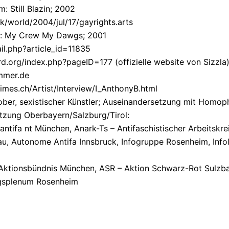
: Still Blazin; 2002
k/world/2004/jul/17/gayrights.arts
um: My Crew My Dawgs; 2001
il.php?article_id=11835
.org/index.php?pageID=177 (offizielle website von Sizzla
mmer.de
mes.ch/Artist/Interview/I_AnthonyB.html
ber, sexistischer Künstler; Auseinandersetzung mit Homo
zung Oberbayern/Salzburg/Tirol:
ntifa nt München, Anark-Ts – Antifaschistischer Arbeitskrei
, Autonome Antifa Innsbruck, Infogruppe Rosenheim, Info
 Aktionsbündnis München, ASR – Aktion Schwarz-Rot Sulzb
gsplenum Rosenheim