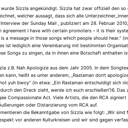
l wurde Sizzla angekündigt. Sizzla hat zwar offiziell den 
ichnet, welcher aussagt, dass sich alle Unterzeichner_inn
 Interview der Sunday Mail , publiziert am 28. Februar 2010, 
an agreement I have with certain promoters – it is their syst
is a message in those songs which people should hear.“ (in
s ist lediglich eine Vereinbarung mit bestimmten Organisat
ese Songs zu singen, da in ihnen eine Botschaft enthalten is
zzla z.B. Nah Apologize aus dem Jahr 2005. In dem Songte
n kann, heißt es unter anderem, „Rastaman don‘t apologize
hot yuh bwoy“ (in etwa: „Ein Rastaman entschuldigt sich ni
 durch den Dreck zieht, werde ich euch erschießen“)6. Das 
ae Compassionate Act. Viele Artists, die den RCA signiert 
ußerungen oder Distanzierung vom RCA auf.
entieren die Bekanntgabe von Sizzla wie folgt: „Wir sind fü
Respekt vor anderen Kulturkreisen und wir sind gegen verfa