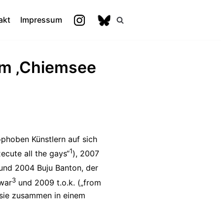
akt
Impressum
em ‚Chiemsee
phoben Künstlern auf sich
1
cute all the gays“
), 2007
nd 2004 Buju Banton, der
3
 war
und 2009 t.o.k. („from
n sie zusammen in einem