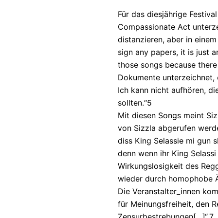
Für das diesjährige Festiva
Compassionate Act unterze
distanzieren, aber in einem
sign any papers, it is just 
those songs because there 
Dokumente unterzeichnet, e
Ich kann nicht aufhören, di
sollten.“5
Mit diesen Songs meint Si
von Sizzla abgerufen werde
diss King Selassie mi gun s
denn wenn ihr King Selassi
Wirkungslosigkeit des Regg
wieder durch homophobe Ä
Die Veranstalter_innen komm
für Meinungsfreiheit, den 
Zensurbestrebungen[…]“.7