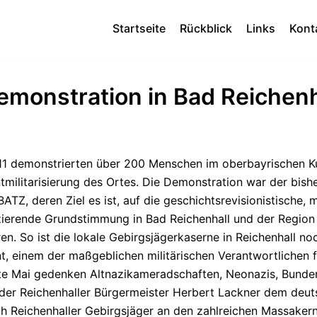
Startseite
Rückblick
Links
Kont
emonstration in Bad Reichenh
11 demonstrierten über 200 Menschen im oberbayrischen Ku
ntmilitarisierung des Ortes. Die Demonstration war der bis
, deren Ziel es ist, auf die geschichtsrevisionistische, mi
fizierende Grundstimmung in Bad Reichenhall und der Regi
en. So ist die lokale Gebirgsjägerkaserne in Reichenhall 
, einem der maßgeblichen militärischen Verantwortlichen f
Mitte Mai gedenken Altnazikameradschaften, Neonazis, Bund
 der Reichenhaller Bürgermeister Herbert Lackner dem deut
h Reichenhaller Gebirgsjäger an den zahlreichen Massakern