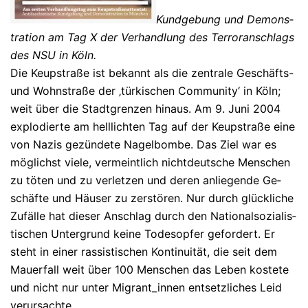
Kund­ge­bung und De­mons­
tra­ti­on am Tag X der Ver­hand­lung des Ter­ror­an­schlags
des NSU in Köln.
Die Keup­st­ra­ße ist be­kannt als die zen­tra­le Ge­schäfts-​
und Wohn­stra­ße der ‚tür­ki­schen Com­mu­ni­ty‘ in Köln;
weit über die Stadt­gren­zen hin­aus. Am 9. Juni 2004
ex­plo­dier­te am hell­lich­ten Tag auf der Keup­st­ra­ße eine
von Nazis ge­zün­de­te Na­gel­bom­be. Das Ziel war es
mög­lichst viele, ver­meint­lich nicht­deut­sche Men­schen
zu töten und zu ver­let­zen und deren an­lie­gen­de Ge­
schäf­te und Häu­ser zu zer­stö­ren. Nur durch glück­li­che
Zu­fäl­le hat die­ser An­schlag durch den Na­tio­nal­so­zia­lis­
ti­schen Un­ter­grund keine To­des­op­fer ge­for­dert. Er
steht in einer ras­sis­ti­schen Kon­ti­nui­tät, die seit dem
Mau­er­fall weit über 100 Men­schen das Leben kos­te­te
und nicht nur unter Mi­gran­t_in­nen ent­setz­li­ches Leid
ver­ur­sach­te.