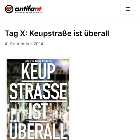
Zum
Inhalt
Tag X: Keupstraße ist überall
4. September 2014