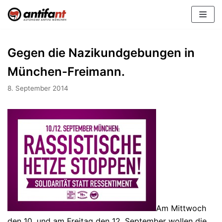
Zum
Inhalt
Gegen die Nazikundgebungen in
München-Freimann.
8. September 2014
Am Mittwoch
den 10. und am Freitag den 12. September wollen die