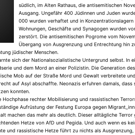
südlich, im Alten Rathaus, die antisemitischen N
Ausgang. Ungefähr 400 Jüdinnen und Juden wurde
000 wurden verhaftet und in Konzentrationslagern 
Wohnungen, Geschäfte und Synagogen wurden vo
zerstört. Die antisemitischen Pogrome vom Nove
Übergang von Ausgrenzung und Entrechtung hin z
htung jüdischer Menschen.
nte sich der Nationalsozialistische Untergrund selbst. In 
serie und dem Mord an einer Polizistin. Die Generation des 
sistische Mob auf der Straße Mord und Gewalt verbreitete u
cht auf Asyl abschaffte. Neonazis erfuhren damals, dass si
tzen konnten.
e Hochphase rechter Mobilisierung und rassistischen Terror
 ständige Aufrüstung der Festung Europa gegen Migrant_in
lt machen das mehr als deutlich. Dieser alltägliche Terror 
chtenden Hetze von AfD und Pegida. Und auch wenn es kein
chte und rassistische Hetze führt zu nichts als Ausgrenzung