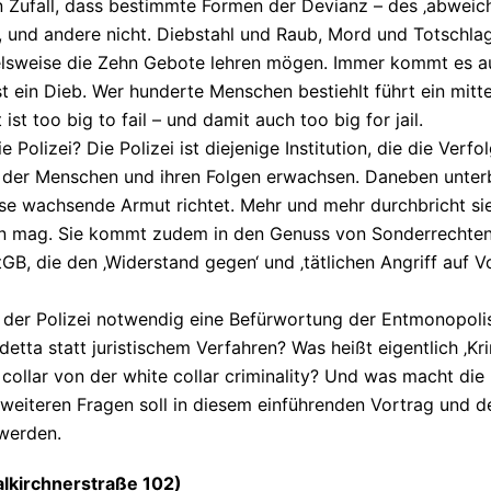
n Zufall, dass bestimmte Formen der Devianz – des ‚abweich
n, und andere nicht. Diebstahl und Raub, Mord und Totschlag
ielsweise die Zehn Gebote lehren mögen. Immer kommt es 
st ein Dieb. Wer hunderte Menschen bestiehlt führt ein mit
st too big to fail – und damit auch too big for jail.
ie Polizei? Die Polizei ist diejenige Institution, die die Ve
 der Menschen und ihren Folgen erwachsen. Daneben unterb
ese wachsende Armut richtet. Mehr und mehr durchbricht si
en mag. Sie kommt zudem in den Genuss von Sonderrechten,
GB, die den ‚Widerstand gegen‘ und ‚tätlichen Angriff auf 
k der Polizei notwendig eine Befürwortung der Entmonopoli
etta statt juristischem Verfahren? Was heißt eigentlich ‚Krim
 collar von der white collar criminality? Und was macht die P
eiteren Fragen soll in diesem einführenden Vortrag und d
werden.
alkirchnerstraße 102)