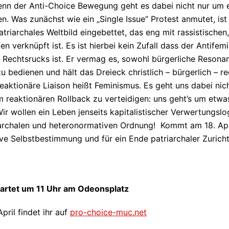
nn der Anti-Choice Bewegung geht es dabei nicht nur um 
Was zunächst wie ein „Single Issue“ Protest anmutet, ist i
atriarchales Weltbild eingebettet, das eng mit rassistischen
en verknüpft ist. Es ist hierbei kein Zufall dass der Antifem
Rechtsrucks ist. Er vermag es, sowohl bürgerliche Resona
 zu bedienen und hält das Dreieck christlich – bürgerlich –
eaktionäre Liaison heißt Feminismus. Es geht uns dabei nich
 reaktionären Rollback zu verteidigen: uns geht’s um etwa
ir wollen ein Leben jenseits kapitalistischer Verwertungsl
iarchalen und heteronormativen Ordnung! Kommt am 18. Apri
ive Selbstbestimmung und für ein Ende patriarchaler Zurich
tartet um 11 Uhr am Odeonsplatz
pril findet ihr auf
pro-choice-muc.net