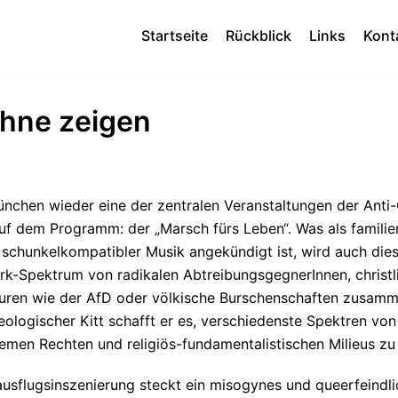
Startseite
Rückblick
Links
Kont
ähne zeigen
 München wieder eine der zentralen Veranstaltungen der An
f dem Programm: der „Marsch fürs Leben“. Was als familie
 schunkelkompatibler Musik angekündigt ist, wird auch diese
rk-Spektrum von radikalen AbtreibungsgegnerInnen, christl
uren wie der AfD oder völkische Burschenschaften zusammen
eologischer Kitt schafft er es, verschiedenste Spektren von
tremen Rechten und religiös-fundamentalistischen Milieus zu
ausflugsinszenierung steckt ein misogynes und queerfeindl