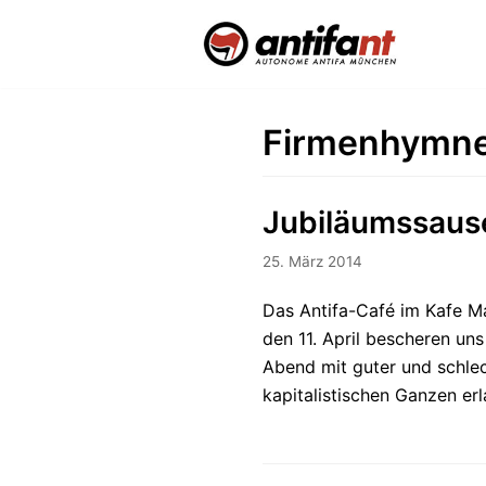
Zum
Inhalt
Firmenhymn
Jubiläumssause
25. März 2014
Das Antifa-Café im Kafe Ma
den 11. April bescheren un
Abend mit guter und schlec
kapitalistischen Ganzen e